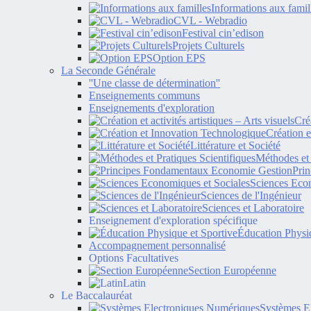
Informations aux famil
CVL - Webradio
Festival cin’edison
Projets Culturels
Option EPS
La Seconde Générale
''Une classe de détermination''
Enseignements communs
Enseignements d'exploration
Créa
Création 
Littérature et Société
Méthodes et 
Pri
Sciences Econ
Sciences de l'Ingénieur
Sciences et Laboratoire
Enseignement d'exploration spécifique
Éducation Physiq
Accompagnement personnalisé
Options Facultatives
Section Européenne
Latin
Le Baccalauréat
Systèmes E