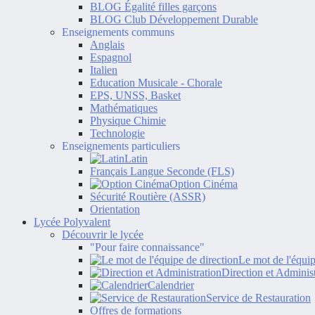
BLOG Égalité filles garçons
BLOG Club Développement Durable
Enseignements communs
Anglais
Espagnol
Italien
Education Musicale - Chorale
EPS, UNSS, Basket
Mathématiques
Physique Chimie
Technologie
Enseignements particuliers
Latin
Français Langue Seconde (FLS)
Option Cinéma
Sécurité Routière (ASSR)
Orientation
Lycée Polyvalent
Découvrir le lycée
"Pour faire connaissance"
Le mot de l'équip
Direction et Administ
Calendrier
Service de Restauration
Offres de formations