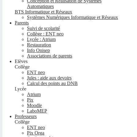
Conception et Réalisation de Systèmes
Automatiques
BTS Informatique et Réseaux
Systèmes Numériques Informatique et Réseaux
Parents
Suivi de scolarité
Collège : ENT neo
Lycée : Atrium
Restauration
Info Onisep
Associations de parents
Elèves
Collège
ENT neo
Jules : aide aux devoirs
Calcul des points au DNB
Lycée
Atrium
Pix
Moodle
LaboMEP
Professeurs
Collège
ENT neo
Pix Orga