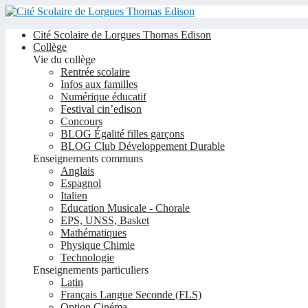
Cité Scolaire de Lorgues Thomas Edison
Collège
Vie du collège
Rentrée scolaire
Infos aux familles
Numérique éducatif
Festival cin’edison
Concours
BLOG Égalité filles garçons
BLOG Club Développement Durable
Enseignements communs
Anglais
Espagnol
Italien
Education Musicale - Chorale
EPS, UNSS, Basket
Mathématiques
Physique Chimie
Technologie
Enseignements particuliers
Latin
Français Langue Seconde (FLS)
Option Cinéma