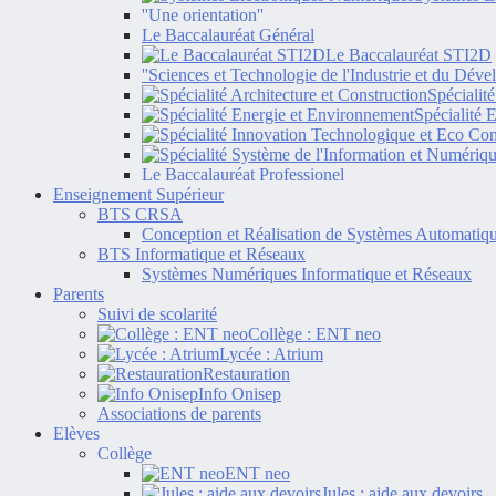
''Une orientation''
Le Baccalauréat Général
Le Baccalauréat STI2D
''Sciences et Technologie de l'Industrie et du Dév
Spécialit
Spécialité 
Le Baccalauréat Professionel
Enseignement Supérieur
BTS CRSA
Conception et Réalisation de Systèmes Automatiq
BTS Informatique et Réseaux
Systèmes Numériques Informatique et Réseaux
Parents
Suivi de scolarité
Collège : ENT neo
Lycée : Atrium
Restauration
Info Onisep
Associations de parents
Elèves
Collège
ENT neo
Jules : aide aux devoirs