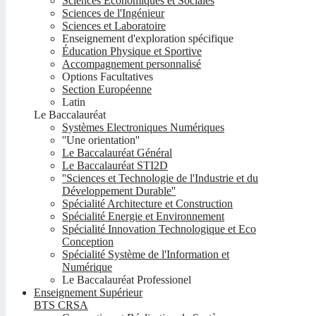
Sciences Economiques et Sociales
Sciences de l'Ingénieur
Sciences et Laboratoire
Enseignement d'exploration spécifique
Éducation Physique et Sportive
Accompagnement personnalisé
Options Facultatives
Section Européenne
Latin
Le Baccalauréat
Systèmes Electroniques Numériques
''Une orientation''
Le Baccalauréat Général
Le Baccalauréat STI2D
''Sciences et Technologie de l'Industrie et du
Développement Durable''
Spécialité Architecture et Construction
Spécialité Energie et Environnement
Spécialité Innovation Technologique et Eco
Conception
Spécialité Système de l'Information et
Numérique
Le Baccalauréat Professionel
Enseignement Supérieur
BTS CRSA