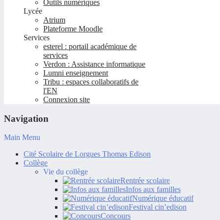
Outils numériques
Lycée
Atrium
Plateforme Moodle
Services
esterel : portail académique de
services
Verdon : Assistance informatique
Lumni enseignement
Tribu : espaces collaboratifs de
l'EN
Connexion site
Navigation
Main Menu
Cité Scolaire de Lorgues Thomas Edison
Collège
Vie du collège
Rentrée scolaire
Infos aux familles
Numérique éducatif
Festival cin’edison
Concours