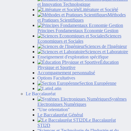
et Innovation Technologique
Littérature et Société
Méthodes
et Pratiques Scientifiques
Principes Fondamentaux Economie Gestion
Sciences
Economiques et Sociales
Sciences de l'Ingénieur
Sciences et Laboratoire
Enseignement d'exploration spécifique
Éducation
Physique et Sportive
Accompagnement personnalisé
Options Facultatives
Section Européenne
Latin
Le Baccalauréat
Systèmes
Electroniques Numériques
''Une orientation''
Le Baccalauréat Général
Le Baccalauréat
STI2D
''Sciences et Technologie de l'Industrie et du