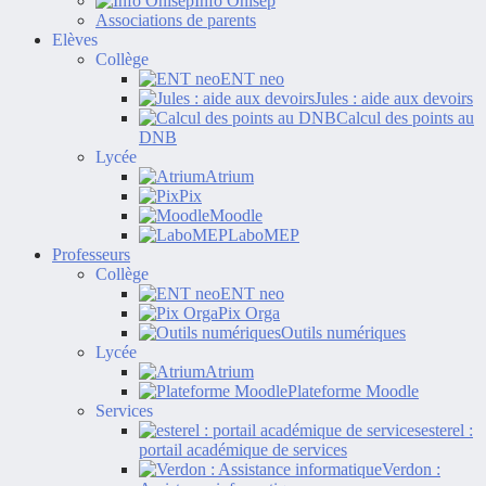
Info Onisep
Associations de parents
Elèves
Collège
ENT neo
Jules : aide aux devoirs
Calcul des points au
DNB
Lycée
Atrium
Pix
Moodle
LaboMEP
Professeurs
Collège
ENT neo
Pix Orga
Outils numériques
Lycée
Atrium
Plateforme Moodle
Services
esterel :
portail académique de services
Verdon :