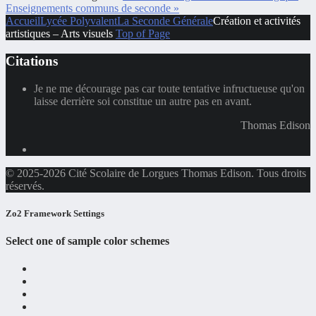
Enseignements communs de seconde »
Accueil
Lycée Polyvalent
La Seconde Générale
Création et activités
artistiques – Arts visuels
Top of Page
Citations
Je ne me décourage pas car toute tentative infructueuse qu'on
laisse derrière soi constitue un autre pas en avant.
Thomas Edison
© 2025-2026 Cité Scolaire de Lorgues Thomas Edison. Tous droits
réservés.
Zo2 Framework Settings
Select one of sample color schemes