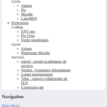
Lycée
Atrium
Pix
Moodle
LaboMEP
Professeurs
Collège
ENT neo
Pix Orga
Outils numériques
Lycée
Atrium
Plateforme Moodle
Services
esterel : portail académique de
services
Verdon : Assistance informatique
Lumni enseignement
Tribu : espaces collaboratifs de
l'EN
Connexion site
Navigation
Main Menu