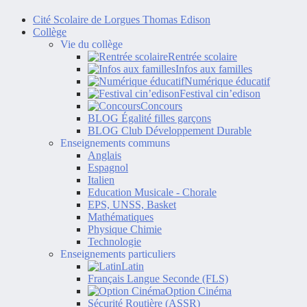
Cité Scolaire de Lorgues Thomas Edison
Collège
Vie du collège
Rentrée scolaire
Infos aux familles
Numérique éducatif
Festival cin’edison
Concours
BLOG Égalité filles garçons
BLOG Club Développement Durable
Enseignements communs
Anglais
Espagnol
Italien
Education Musicale - Chorale
EPS, UNSS, Basket
Mathématiques
Physique Chimie
Technologie
Enseignements particuliers
Latin
Français Langue Seconde (FLS)
Option Cinéma
Sécurité Routière (ASSR)