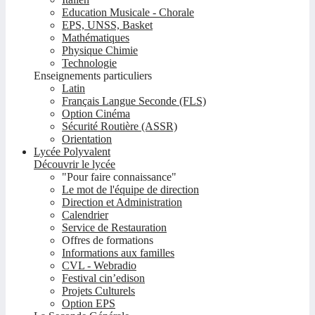
Education Musicale - Chorale
EPS, UNSS, Basket
Mathématiques
Physique Chimie
Technologie
Enseignements particuliers
Latin
Français Langue Seconde (FLS)
Option Cinéma
Sécurité Routière (ASSR)
Orientation
Lycée Polyvalent
Découvrir le lycée
"Pour faire connaissance"
Le mot de l'équipe de direction
Direction et Administration
Calendrier
Service de Restauration
Offres de formations
Informations aux familles
CVL - Webradio
Festival cin’edison
Projets Culturels
Option EPS