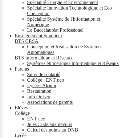
Spécialité Energie et Environnement
Spécialité Innovation Technologique et Eco
Conception
Spécialité Système de l'Information et
Numérique
Le Baccalauréat Professionel
Enseignement Supérieur
BTS CRSA
Conception et Réalisation de Systèmes
Automatiques
BTS Informatique et Réseaux
Systèmes Numériques Informatique et Réseaux
Parents
Suivi de scolarité
Collège : ENT neo
Lycée : Atrium
Restauration
Info Onisep
Associations de parents
Elèves
Collège
ENT neo
Jules : aide aux devoirs
Calcul des points au DNB
Lycée