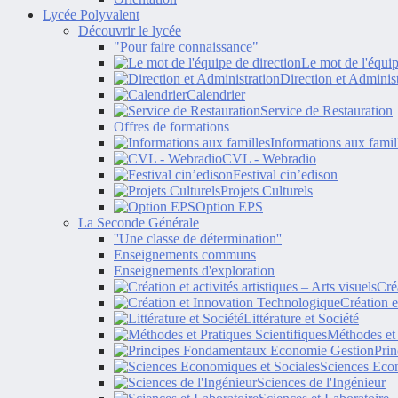
Lycée Polyvalent
Découvrir le lycée
"Pour faire connaissance"
Le mot de l'équip
Direction et Administ
Calendrier
Service de Restauration
Offres de formations
Informations aux famil
CVL - Webradio
Festival cin’edison
Projets Culturels
Option EPS
La Seconde Générale
''Une classe de détermination''
Enseignements communs
Enseignements d'exploration
Créa
Création 
Littérature et Société
Méthodes et 
Pri
Sciences Econ
Sciences de l'Ingénieur