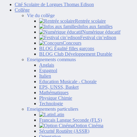
Cité Scolaire de Lorgues Thomas Edison
Collège
Vie du collège
Rentrée scolaire
Infos aux familles
Numérique éducatif
Festival cin’edison
Concours
BLOG Égalité filles garçons
BLOG Club Développement Durable
Enseignements communs
Anglais
Espagnol
Italien
Education Musicale - Chorale
EPS, UNSS, Basket
Mathématiques
Physique Chimie
Technologie
Enseignements particuliers
Latin
Français Langue Seconde (FLS)
Option Cinéma
Sécurité Routière (ASSR)
Orientation