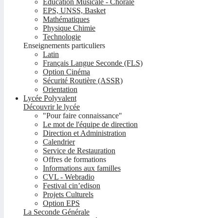
Education Musicale - Chorale
EPS, UNSS, Basket
Mathématiques
Physique Chimie
Technologie
Enseignements particuliers
Latin
Français Langue Seconde (FLS)
Option Cinéma
Sécurité Routière (ASSR)
Orientation
Lycée Polyvalent
Découvrir le lycée
"Pour faire connaissance"
Le mot de l'équipe de direction
Direction et Administration
Calendrier
Service de Restauration
Offres de formations
Informations aux familles
CVL - Webradio
Festival cin’edison
Projets Culturels
Option EPS
La Seconde Générale