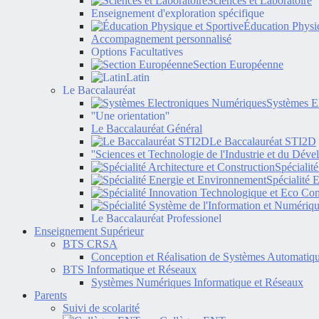
Sciences et Laboratoire
Enseignement d'exploration spécifique
Éducation Physiq
Accompagnement personnalisé
Options Facultatives
Section Européenne
Latin
Le Baccalauréat
Systèmes E
''Une orientation''
Le Baccalauréat Général
Le Baccalauréat STI2D
''Sciences et Technologie de l'Industrie et du Dév
Spécialit
Spécialité 
Le Baccalauréat Professionel
Enseignement Supérieur
BTS CRSA
Conception et Réalisation de Systèmes Automatiq
BTS Informatique et Réseaux
Systèmes Numériques Informatique et Réseaux
Parents
Suivi de scolarité