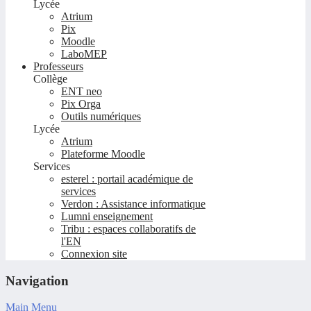
Lycée
Atrium
Pix
Moodle
LaboMEP
Professeurs
Collège
ENT neo
Pix Orga
Outils numériques
Lycée
Atrium
Plateforme Moodle
Services
esterel : portail académique de
services
Verdon : Assistance informatique
Lumni enseignement
Tribu : espaces collaboratifs de
l'EN
Connexion site
Navigation
Main Menu