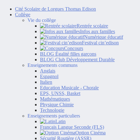
Cité Scolaire de Lorgues Thomas Edison
Collège
Vie du collège
Rentrée scolaire
Infos aux familles
Numérique éducatif
Festival cin’edison
Concours
BLOG Égalité filles garçons
BLOG Club Développement Durable
Enseignements communs
Anglais
Espagnol
Italien
Education Musicale - Chorale
EPS, UNSS, Basket
Mathématiques
Physique Chimie
Technologie
Enseignements particuliers
Latin
Français Langue Seconde (FLS)
Option Cinéma
Sécurité Routière (ASSR)