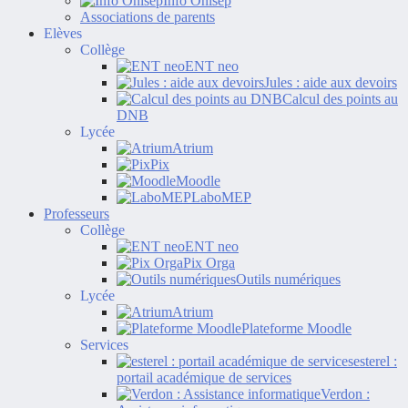
Info Onisep
Associations de parents
Elèves
Collège
ENT neo
Jules : aide aux devoirs
Calcul des points au
DNB
Lycée
Atrium
Pix
Moodle
LaboMEP
Professeurs
Collège
ENT neo
Pix Orga
Outils numériques
Lycée
Atrium
Plateforme Moodle
Services
esterel :
portail académique de services
Verdon :