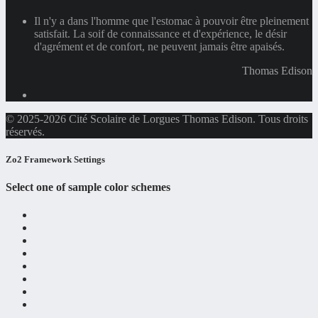
Il n'y a dans l'homme que l'estomac à pouvoir être pleinement
satisfait. La soif de connaissance et d'expérience, le désir
d'agrément et de confort, ne peuvent jamais être apaisés.
Thomas Edison
© 2025-2026 Cité Scolaire de Lorgues Thomas Edison. Tous droits
réservés.
Zo2 Framework Settings
Select one of sample color schemes