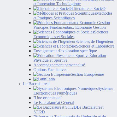
et Innovation Technologique
Littérature et Société
Méthodes
et Pratiques Scientifiques
Principes Fondamentaux Economie Gestion
Sciences
Economiques et Sociales
Sciences de l'Ingénieur
Sciences et Laboratoire
Enseignement d'exploration spécifique
Éducation
Physique et Sportive
Accompagnement personnalisé
Options Facultatives
Section Européenne
Latin
Le Baccalauréat
Systèmes
Electroniques Numériques
''Une orientation''
Le Baccalauréat Général
Le Baccalauréat
STI2D
''Sciences et Technologie de l'Industrie et du