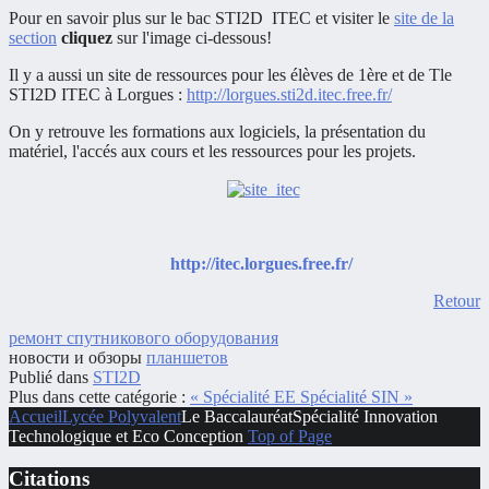
Pour en savoir plus sur le bac STI2D ITEC et visiter le
site de la
section
cliquez
sur l'image ci-dessous!
Il y a aussi un site de ressources pour les élèves de 1ère et de Tle
STI2D ITEC à Lorgues :
http://lorgues.sti2d.itec.free.fr/
On y retrouve les formations aux logiciels, la présentation du
matériel, l'accés aux cours et les ressources pour les projets.
http://itec.lorgues.free.fr/
Retour
ремонт спутникового оборудования
новости и обзоры
планшетов
Publié dans
STI2D
Plus dans cette catégorie :
« Spécialité EE
Spécialité SIN »
Accueil
Lycée Polyvalent
Le Baccalauréat
Spécialité Innovation
Technologique et Eco Conception
Top of Page
Citations