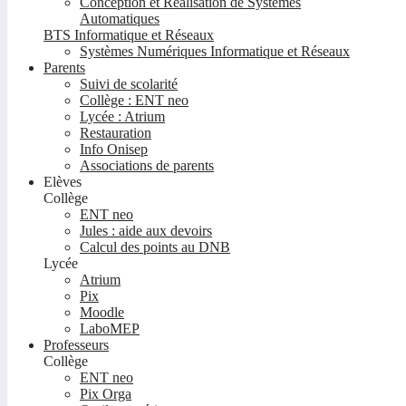
Conception et Réalisation de Systèmes
Automatiques
BTS Informatique et Réseaux
Systèmes Numériques Informatique et Réseaux
Parents
Suivi de scolarité
Collège : ENT neo
Lycée : Atrium
Restauration
Info Onisep
Associations de parents
Elèves
Collège
ENT neo
Jules : aide aux devoirs
Calcul des points au DNB
Lycée
Atrium
Pix
Moodle
LaboMEP
Professeurs
Collège
ENT neo
Pix Orga