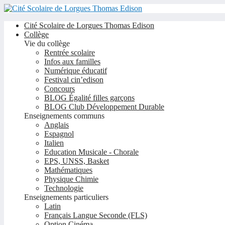
Cité Scolaire de Lorgues Thomas Edison
Collège
Vie du collège
Rentrée scolaire
Infos aux familles
Numérique éducatif
Festival cin’edison
Concours
BLOG Égalité filles garçons
BLOG Club Développement Durable
Enseignements communs
Anglais
Espagnol
Italien
Education Musicale - Chorale
EPS, UNSS, Basket
Mathématiques
Physique Chimie
Technologie
Enseignements particuliers
Latin
Français Langue Seconde (FLS)
Option Cinéma