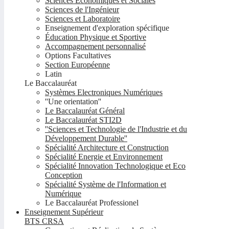
Sciences Economiques et Sociales
Sciences de l'Ingénieur
Sciences et Laboratoire
Enseignement d'exploration spécifique
Éducation Physique et Sportive
Accompagnement personnalisé
Options Facultatives
Section Européenne
Latin
Le Baccalauréat
Systèmes Electroniques Numériques
''Une orientation''
Le Baccalauréat Général
Le Baccalauréat STI2D
''Sciences et Technologie de l'Industrie et du
Développement Durable''
Spécialité Architecture et Construction
Spécialité Energie et Environnement
Spécialité Innovation Technologique et Eco
Conception
Spécialité Système de l'Information et
Numérique
Le Baccalauréat Professionel
Enseignement Supérieur
BTS CRSA