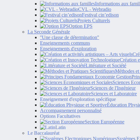
Informations aux famil
CVL - Webradio
Festival cin’edison
Projets Culturels
Option EPS
La Seconde Générale
''Une classe de détermination''
Enseignements communs
Enseignements d'exploration
Créa
Création 
Littérature et Société
Méthodes et 
Pri
Sciences Econ
Sciences de l'Ingénieur
Sciences et Laboratoire
Enseignement d'exploration spécifique
Éducation Physiq
Accompagnement personnalisé
Options Facultatives
Section Européenne
Latin
Le Baccalauréat
Systèmes E