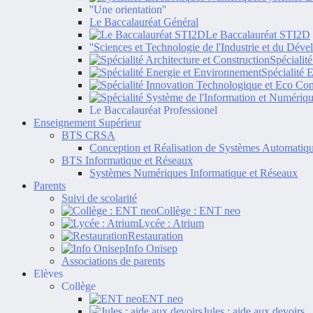
''Une orientation''
Le Baccalauréat Général
Le Baccalauréat STI2D
''Sciences et Technologie de l'Industrie et du Dév
Spécialit
Spécialité 
Le Baccalauréat Professionel
Enseignement Supérieur
BTS CRSA
Conception et Réalisation de Systèmes Automatiq
BTS Informatique et Réseaux
Systèmes Numériques Informatique et Réseaux
Parents
Suivi de scolarité
Collège : ENT neo
Lycée : Atrium
Restauration
Info Onisep
Associations de parents
Elèves
Collège
ENT neo
Jules : aide aux devoirs