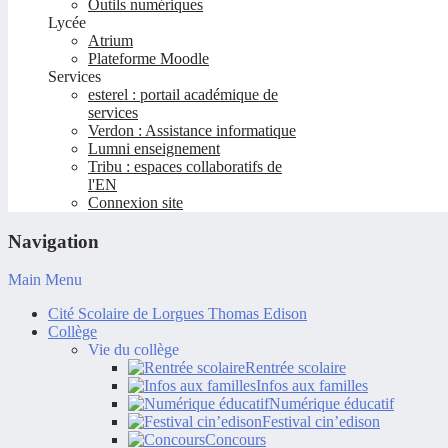
Outils numériques
Lycée
Atrium
Plateforme Moodle
Services
esterel : portail académique de
services
Verdon : Assistance informatique
Lumni enseignement
Tribu : espaces collaboratifs de
l'EN
Connexion site
Navigation
Main Menu
Cité Scolaire de Lorgues Thomas Edison
Collège
Vie du collège
Rentrée scolaire
Infos aux familles
Numérique éducatif
Festival cin’edison
Concours