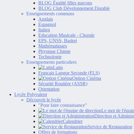
BLOG Égalité filles garçons
BLOG Club Développement Durable
Enseignements communs
Anglais
Espagnol
Italien
Education Musicale - Chorale
EPS, UNSS, Basket
Mathématiques
Physique Chimie
Technologie
Enseignements particuliers
Latin
Français Langue Seconde (FLS)
Option Cinéma
Sécurité Routière (ASSR)
Orientation
Lycée Polyvalent
Découvrir le lycée
"Pour faire connaissance"
Le mot de l'équip
Direction et Administ
Calendrier
Service de Restauration
Offres de formations