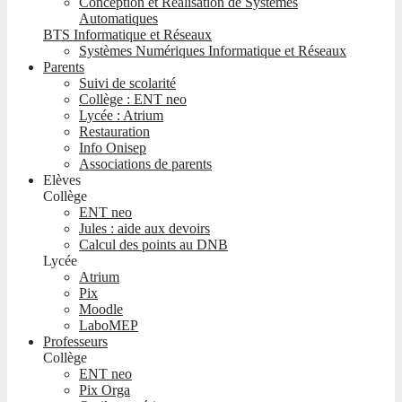
Conception et Réalisation de Systèmes
Automatiques
BTS Informatique et Réseaux
Systèmes Numériques Informatique et Réseaux
Parents
Suivi de scolarité
Collège : ENT neo
Lycée : Atrium
Restauration
Info Onisep
Associations de parents
Elèves
Collège
ENT neo
Jules : aide aux devoirs
Calcul des points au DNB
Lycée
Atrium
Pix
Moodle
LaboMEP
Professeurs
Collège
ENT neo
Pix Orga