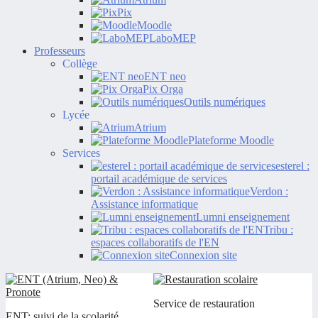
Pix
Moodle
LaboMEP
Professeurs
Collège
ENT neo
Pix Orga
Outils numériques
Lycée
Atrium
Plateforme Moodle
Services
esterel :
portail académique de services
Verdon :
Assistance informatique
Lumni enseignement
Tribu :
espaces collaboratifs de l'EN
Connexion site
Service de restauration
ENT: suivi de la scolarité