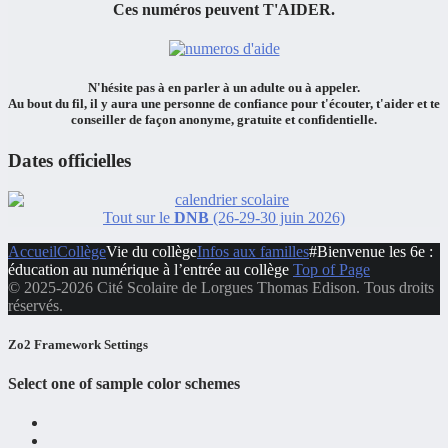
Ces numéros peuvent
T'AIDER.
N'hésite pas à en
parler à un adulte ou à appeler.
Au bout du fil, il y aura
une personne de confiance
pour
t'écouter
,
t'aider
et
te
conseiller
de façon
anonyme, gratuite et confidentielle.
Dates officielles
Tout sur le
DNB
(26-29-30 juin 2026)
Accueil
Collège
Vie du collège
Infos aux familles
#Bienvenue les 6e :
éducation au numérique à l’entrée au collège
Top of Page
© 2025-2026 Cité Scolaire de Lorgues Thomas Edison. Tous droits
réservés.
Zo2 Framework Settings
Select one of sample color schemes