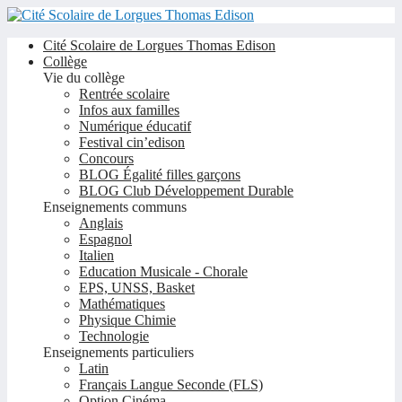
Cité Scolaire de Lorgues Thomas Edison
Collège
Vie du collège
Rentrée scolaire
Infos aux familles
Numérique éducatif
Festival cin’edison
Concours
BLOG Égalité filles garçons
BLOG Club Développement Durable
Enseignements communs
Anglais
Espagnol
Italien
Education Musicale - Chorale
EPS, UNSS, Basket
Mathématiques
Physique Chimie
Technologie
Enseignements particuliers
Latin
Français Langue Seconde (FLS)
Option Cinéma