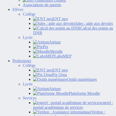
Info Onisep
Associations de parents
Elèves
Collège
ENT neo
Jules : aide aux devoirs
Calcul des points au
DNB
Lycée
Atrium
Pix
Moodle
LaboMEP
Professeurs
Collège
ENT neo
Pix Orga
Outils numériques
Lycée
Atrium
Plateforme Moodle
Services
esterel :
portail académique de services
Verdon :