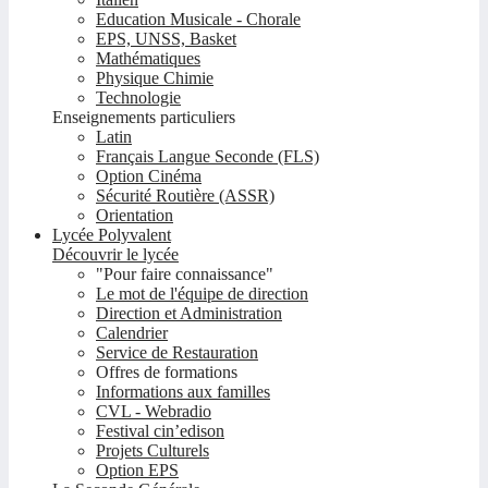
Education Musicale - Chorale
EPS, UNSS, Basket
Mathématiques
Physique Chimie
Technologie
Enseignements particuliers
Latin
Français Langue Seconde (FLS)
Option Cinéma
Sécurité Routière (ASSR)
Orientation
Lycée Polyvalent
Découvrir le lycée
"Pour faire connaissance"
Le mot de l'équipe de direction
Direction et Administration
Calendrier
Service de Restauration
Offres de formations
Informations aux familles
CVL - Webradio
Festival cin’edison
Projets Culturels
Option EPS