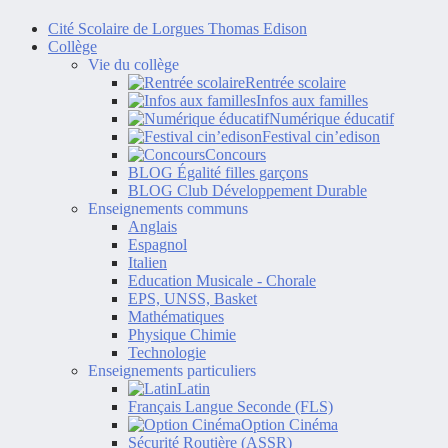
Cité Scolaire de Lorgues Thomas Edison
Collège
Vie du collège
Rentrée scolaire
Infos aux familles
Numérique éducatif
Festival cin’edison
Concours
BLOG Égalité filles garçons
BLOG Club Développement Durable
Enseignements communs
Anglais
Espagnol
Italien
Education Musicale - Chorale
EPS, UNSS, Basket
Mathématiques
Physique Chimie
Technologie
Enseignements particuliers
Latin
Français Langue Seconde (FLS)
Option Cinéma
Sécurité Routière (ASSR)