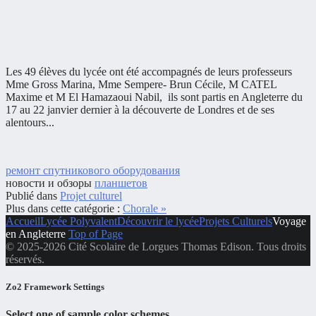
Les 49 élèves du lycée ont été accompagnés de leurs professeurs
Mme Gross Marina, Mme Sempere- Brun Cécile, M CATEL
Maxime et M El Hamazaoui Nabil, ils sont partis en Angleterre du
17 au 22 janvier dernier à la découverte de Londres et de ses
alentours...
ремонт спутникового оборудования
новости и обзоры
планшетов
Publié dans
Projet culturel
Plus dans cette catégorie :
Chorale »
Accueil
Lycée Polyvalent
Découvrir le lycée
Projets Culturels
Voyage
en Angleterre
Top of Page
© 2025-2026 Cité Scolaire de Lorgues Thomas Edison. Tous droits
réservés.
Zo2 Framework Settings
Select one of sample color schemes