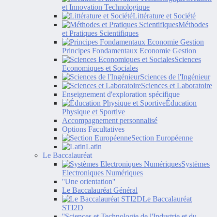
et Innovation Technologique
Littérature et Société
Méthodes
et Pratiques Scientifiques
Principes Fondamentaux Economie Gestion
Sciences
Economiques et Sociales
Sciences de l'Ingénieur
Sciences et Laboratoire
Enseignement d'exploration spécifique
Éducation
Physique et Sportive
Accompagnement personnalisé
Options Facultatives
Section Européenne
Latin
Le Baccalauréat
Systèmes
Electroniques Numériques
''Une orientation''
Le Baccalauréat Général
Le Baccalauréat
STI2D
''Sciences et Technologie de l'Industrie et du