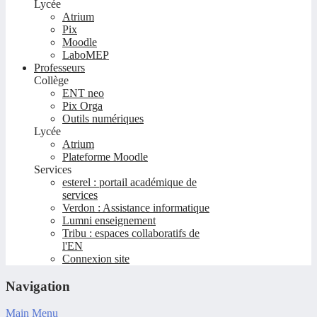
Lycée
Atrium
Pix
Moodle
LaboMEP
Professeurs
Collège
ENT neo
Pix Orga
Outils numériques
Lycée
Atrium
Plateforme Moodle
Services
esterel : portail académique de
services
Verdon : Assistance informatique
Lumni enseignement
Tribu : espaces collaboratifs de
l'EN
Connexion site
Navigation
Main Menu