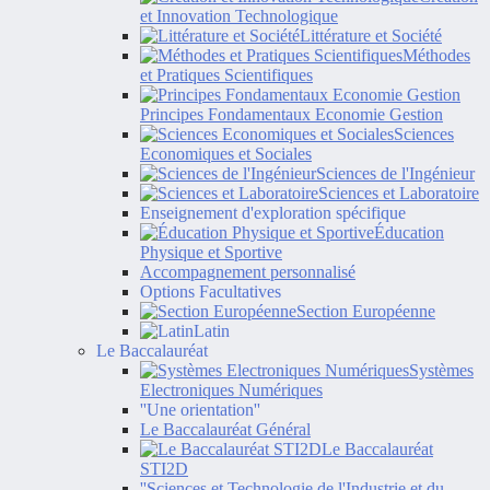
et Innovation Technologique
Littérature et Société
Méthodes
et Pratiques Scientifiques
Principes Fondamentaux Economie Gestion
Sciences
Economiques et Sociales
Sciences de l'Ingénieur
Sciences et Laboratoire
Enseignement d'exploration spécifique
Éducation
Physique et Sportive
Accompagnement personnalisé
Options Facultatives
Section Européenne
Latin
Le Baccalauréat
Systèmes
Electroniques Numériques
''Une orientation''
Le Baccalauréat Général
Le Baccalauréat
STI2D
''Sciences et Technologie de l'Industrie et du