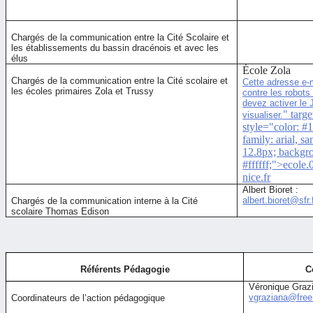
Chargés de la communication entre la Cité Scolaire et
les établissements du bassin dracénois et avec les
élus
École Zola
Chargés de la communication entre la Cité scolaire et
Cette adresse e-
les écoles primaires Zola et Trussy
contre les robot
devez activer le 
" targ
visualiser.
style="color: #1
family: arial, sa
12.8px; backgro
#ffffff;">
ecole
nice.fr
Albert Bioret :
albert.bioret@sfr.
Chargés de la communication interne à la Cité
scolaire Thomas Edison
Référents Pédagogie
C
Véronique Grazi
vgraziana@free.
Coordinateurs de l’action pédagogique