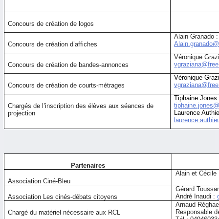
Concours de création de logos
Alain Granado :
Alain.granado@
Concours de création d’affiches
Véronique Grazi
vgraziana@free.
Concours de création de bandes-annonces
Véronique Grazi
vgraziana@free.
Concours de création de courts-métrages
Tiphaine Jones 
tiphaine.jones
Chargés de l’inscription des élèves aux séances de
Laurence Authie
projection
laurence.authie
Partenaires
Alain et Cécile
Association Ciné-Bleu
Gérard Toussa
André Inaudi :
Association Les cinés-débats citoyens
Arnaud Réghaer
Responsable de
Chargé du matériel nécessaire aux RCL