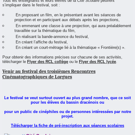
Tous les enseignants et leurs élèves de la Cité Scolaire peuvent
s’impliquer dans le festival, soit :
En
proposant un film, en le présentant avant les séances de
projection et en participant aux débats après les projections,
E
n emmenant une classe à une projection, qui aura préalablement
travaillée sur la thématique du film,
E
n réalisant la bande-annonce du festival,
E
n créant l’affiche du festival,
En créant un court-métrage lié à la thématique « Frontière(s) ».
Pour obtenir des informations précises sur chacune de ses activités,
télécharger le
Flyer des RCL collège
ou le
Flyer des RCL lycée
.
Venir au festival des troisièmes Rencontres
Cinématographiques de Lorgues
Le festival se veut surtout ouvert au plus grand nombre, que ce soit
pour les élèves du bassin dracénois ou
pour un public de cinéphiles ou de personnes intéressées par notre
projet.
Télécharger la fiche de pré-inscription aux séances scolaires