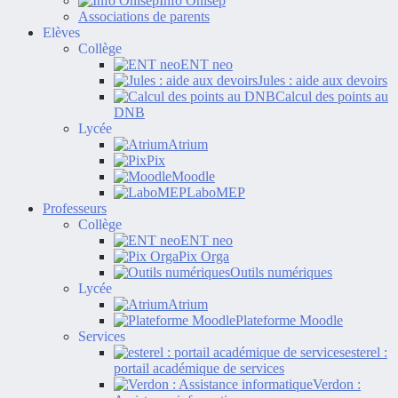
Info Onisep
Associations de parents
Elèves
Collège
ENT neo
Jules : aide aux devoirs
Calcul des points au
DNB
Lycée
Atrium
Pix
Moodle
LaboMEP
Professeurs
Collège
ENT neo
Pix Orga
Outils numériques
Lycée
Atrium
Plateforme Moodle
Services
esterel :
portail académique de services
Verdon :