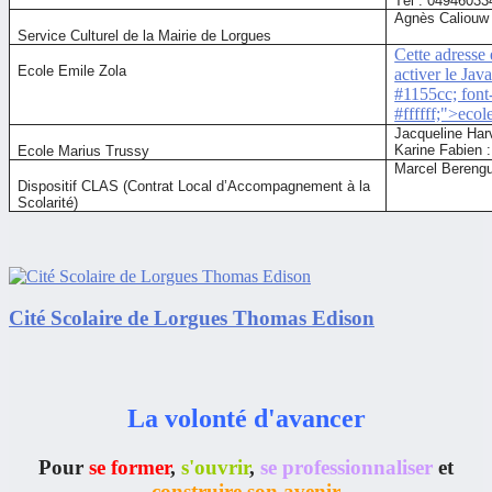
Tél : 04946033
Agnès Caliouw
Service Culturel de la Mairie de Lorgues
Cette adresse
Ecole Emile Zola
activer le Java
#1155cc; font-
#ffffff;">
ecol
Jacqueline Har
Karine Fabien 
Ecole Marius Trussy
Marcel Berengu
Dispositif CLAS (Contrat Local d’Accompagnement à la
Scolarité)
Cité Scolaire de Lorgues Thomas Edison
La volonté d'avancer
Pour
se former
,
s'ouvrir
,
se professionnaliser
et
construire son avenir