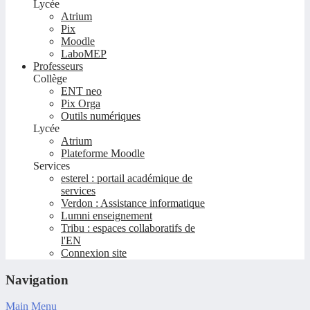
Lycée
Atrium
Pix
Moodle
LaboMEP
Professeurs
Collège
ENT neo
Pix Orga
Outils numériques
Lycée
Atrium
Plateforme Moodle
Services
esterel : portail académique de
services
Verdon : Assistance informatique
Lumni enseignement
Tribu : espaces collaboratifs de
l'EN
Connexion site
Navigation
Main Menu