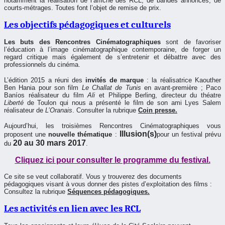
notamment la réalisation de l’affiche des RCL, de bandes annonces, de
courts-métrages. Toutes font l’objet de remise de prix.
Les objectifs pédagogiques et culturels
Les buts des Rencontres Cinématographiques
sont de favoriser
l’éducation à l’image cinématographique contemporaine, de forger un
regard critique mais également de s’entretenir et débattre avec des
professionnels du cinéma.
L’édition 2015 a réuni des
invités de marque
: la réalisatrice Kaouther
Ben Hania pour son film
Le Challat de Tunis
en avant-première ; Paco
Baníos réalisateur du film
Ali
et Philippe Berling, directeur du théatre
Liberté
de Toulon qui nous a présenté le film de son ami Lyes Salem
réalisateur de
L’Oranais
. Consulter la rubrique
Coin presse.
Aujourd’hui, les troisièmes Rencontres Cinématographiques vous
Illusion(s)
proposent une
nouvelle thématique
:
pour un festival prévu
20 au 30 mars 2017
du
.
Cliquez ici pour consulter le programme du festival.
Ce site se veut collaboratif. Vous y trouverez des documents
pédagogiques visant à vous donner des pistes d’exploitation des films :
Consultez la rubrique
Séquences pédagogiques.
Les activités en lien avec les RCL