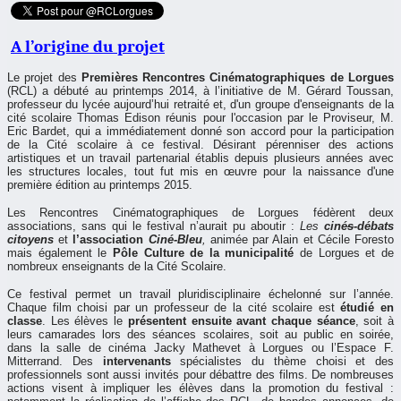
A l’origine du projet
Le projet des
Premières
Rencontres Cinématographiques de Lorgues
(RCL) a débuté au printemps 2014, à l’initiative de M. Gérard Toussan,
professeur du lycée aujourd’hui retraité et, d'un groupe d'enseignants de la
cité scolaire Thomas Edison réunis pour l'occasion par le Proviseur, M.
Eric Bardet, qui a immédiatement donné son accord pour la participation
de la Cité scolaire à ce festival. Désirant pérenniser des actions
artistiques et un travail partenarial établis depuis plusieurs années avec
les structures locales, tout fut mis en œuvre pour la naissance d'une
première édition au printemps 2015.
Les Rencontres Cinématographiques de Lorgues fédèrent deux
associations, sans qui le festival n’aurait pu aboutir :
Les
ciné
s
-débats
citoyens
et
l’association
Ciné-Bleu
,
animée par Alain et Cécile Foresto
mais également le
Pôle Culture de la municipalité
de Lorgues et de
nombreux enseignants de la Cité Scolaire.
Ce festival permet un travail pluridisciplinaire échelonné sur l’année.
Chaque film choisi par un professeur de la cité scolaire est
étudié en
classe
. Les élèves le
présentent ensuite avant chaque séance
, soit à
leurs camarades lors des séances scolaires, soit au public en soirée,
dans la salle de cinéma Jacky Mathevet à Lorgues ou l’Espace F.
Mitterrand. Des
intervenants
spécialistes du thème choisi et des
professionnels sont aussi invités pour débattre des films. De nombreuses
actions visent à impliquer les élèves dans la promotion du festival :