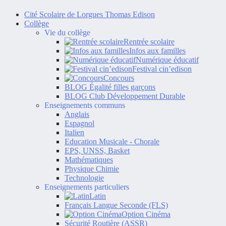
Cité Scolaire de Lorgues Thomas Edison
Collège
Vie du collège
Rentrée scolaire
Infos aux familles
Numérique éducatif
Festival cin’edison
Concours
BLOG Égalité filles garçons
BLOG Club Développement Durable
Enseignements communs
Anglais
Espagnol
Italien
Education Musicale - Chorale
EPS, UNSS, Basket
Mathématiques
Physique Chimie
Technologie
Enseignements particuliers
Latin
Français Langue Seconde (FLS)
Option Cinéma
Sécurité Routière (ASSR)