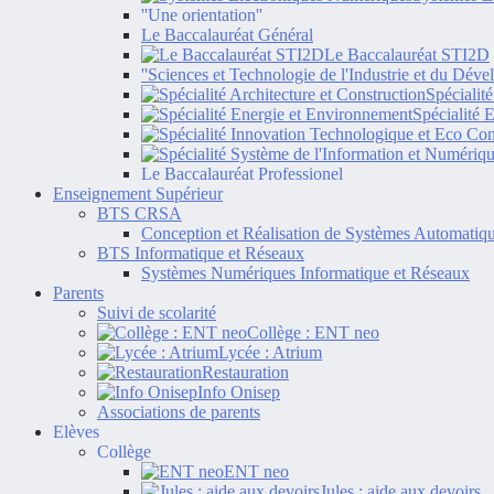
''Une orientation''
Le Baccalauréat Général
Le Baccalauréat STI2D
''Sciences et Technologie de l'Industrie et du Dév
Spécialit
Spécialité 
Le Baccalauréat Professionel
Enseignement Supérieur
BTS CRSA
Conception et Réalisation de Systèmes Automatiq
BTS Informatique et Réseaux
Systèmes Numériques Informatique et Réseaux
Parents
Suivi de scolarité
Collège : ENT neo
Lycée : Atrium
Restauration
Info Onisep
Associations de parents
Elèves
Collège
ENT neo
Jules : aide aux devoirs