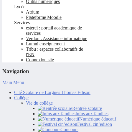
Outils numériques
Lycée
Atrium
Plateforme Moodle
Services
esterel : portail académique de
services
Verdon : Assistance informatique
Lumni enseignement
Tribu : espaces collaboratifs de
l'EN
Connexion site
Navigation
Main Menu
Cité Scolaire de Lorgues Thomas Edison
Collège
Vie du collège
Rentrée scolaire
Infos aux familles
Numérique éducatif
Festival cin’edison
Concours