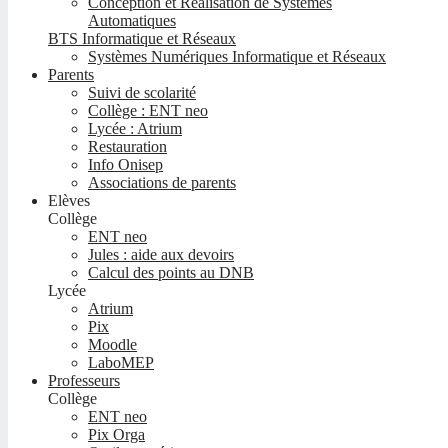
Conception et Réalisation de Systèmes
Automatiques
BTS Informatique et Réseaux
Systèmes Numériques Informatique et Réseaux
Parents
Suivi de scolarité
Collège : ENT neo
Lycée : Atrium
Restauration
Info Onisep
Associations de parents
Elèves
Collège
ENT neo
Jules : aide aux devoirs
Calcul des points au DNB
Lycée
Atrium
Pix
Moodle
LaboMEP
Professeurs
Collège
ENT neo
Pix Orga