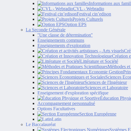
Informations aux famil
CVL - Webradio
Festival cin’edison
Projets Culturels
Option EPS
La Seconde Générale
''Une classe de détermination''
Enseignements communs
Enseignements d'exploration
Créa
Création 
Littérature et Société
Méthodes et 
Pri
Sciences Econ
Sciences de l'Ingénieur
Sciences et Laboratoire
Enseignement d'exploration spécifique
Éducation Physiq
Accompagnement personnalisé
Options Facultatives
Section Européenne
Latin
Le Baccalauréat
Systèmes E