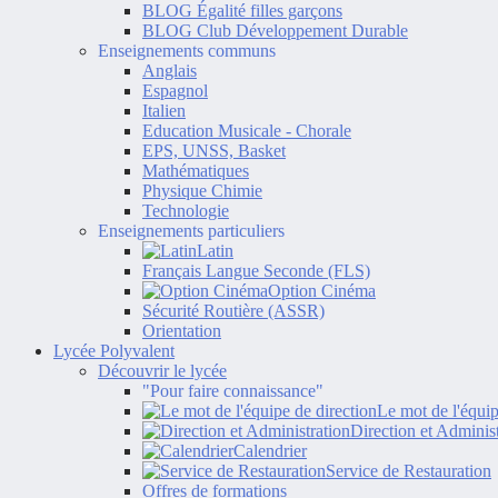
BLOG Égalité filles garçons
BLOG Club Développement Durable
Enseignements communs
Anglais
Espagnol
Italien
Education Musicale - Chorale
EPS, UNSS, Basket
Mathématiques
Physique Chimie
Technologie
Enseignements particuliers
Latin
Français Langue Seconde (FLS)
Option Cinéma
Sécurité Routière (ASSR)
Orientation
Lycée Polyvalent
Découvrir le lycée
"Pour faire connaissance"
Le mot de l'équip
Direction et Administ
Calendrier
Service de Restauration
Offres de formations