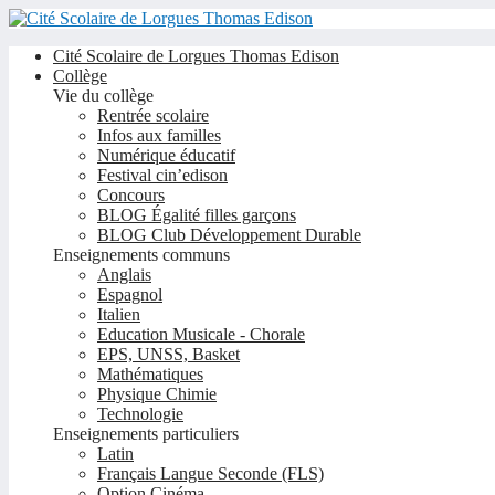
Cité Scolaire de Lorgues Thomas Edison
Collège
Vie du collège
Rentrée scolaire
Infos aux familles
Numérique éducatif
Festival cin’edison
Concours
BLOG Égalité filles garçons
BLOG Club Développement Durable
Enseignements communs
Anglais
Espagnol
Italien
Education Musicale - Chorale
EPS, UNSS, Basket
Mathématiques
Physique Chimie
Technologie
Enseignements particuliers
Latin
Français Langue Seconde (FLS)
Option Cinéma