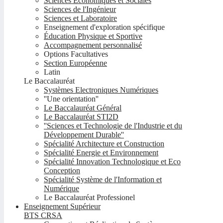
Sciences Economiques et Sociales
Sciences de l'Ingénieur
Sciences et Laboratoire
Enseignement d'exploration spécifique
Éducation Physique et Sportive
Accompagnement personnalisé
Options Facultatives
Section Européenne
Latin
Le Baccalauréat
Systèmes Electroniques Numériques
''Une orientation''
Le Baccalauréat Général
Le Baccalauréat STI2D
''Sciences et Technologie de l'Industrie et du
Développement Durable''
Spécialité Architecture et Construction
Spécialité Energie et Environnement
Spécialité Innovation Technologique et Eco
Conception
Spécialité Système de l'Information et
Numérique
Le Baccalauréat Professionel
Enseignement Supérieur
BTS CRSA