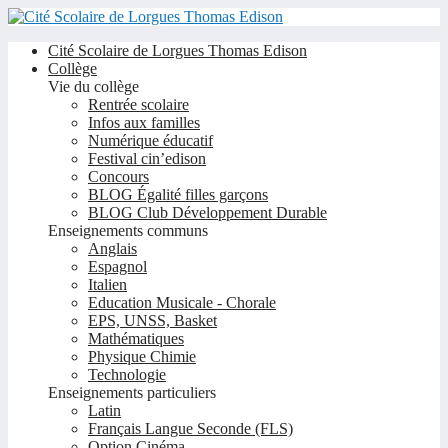
Cité Scolaire de Lorgues Thomas Edison
Collège
Vie du collège
Rentrée scolaire
Infos aux familles
Numérique éducatif
Festival cin’edison
Concours
BLOG Égalité filles garçons
BLOG Club Développement Durable
Enseignements communs
Anglais
Espagnol
Italien
Education Musicale - Chorale
EPS, UNSS, Basket
Mathématiques
Physique Chimie
Technologie
Enseignements particuliers
Latin
Français Langue Seconde (FLS)
Option Cinéma