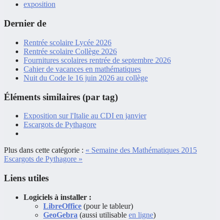
exposition
Dernier de
Rentrée scolaire Lycée 2026
Rentrée scolaire Collège 2026
Fournitures scolaires rentrée de septembre 2026
Cahier de vacances en mathématiques
Nuit du Code le 16 juin 2026 au collège
Éléments similaires (par tag)
Exposition sur l'Italie au CDI en janvier
Escargots de Pythagore
Plus dans cette catégorie :
« Semaine des Mathématiques 2015
Escargots de Pythagore »
Liens utiles
Logiciels à installer :
LibreOffice
(pour le tableur)
GeoGebra
(aussi utilisable
en ligne
)