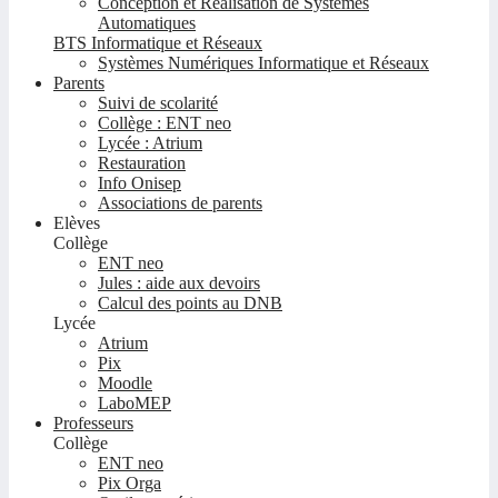
Conception et Réalisation de Systèmes
Automatiques
BTS Informatique et Réseaux
Systèmes Numériques Informatique et Réseaux
Parents
Suivi de scolarité
Collège : ENT neo
Lycée : Atrium
Restauration
Info Onisep
Associations de parents
Elèves
Collège
ENT neo
Jules : aide aux devoirs
Calcul des points au DNB
Lycée
Atrium
Pix
Moodle
LaboMEP
Professeurs
Collège
ENT neo
Pix Orga