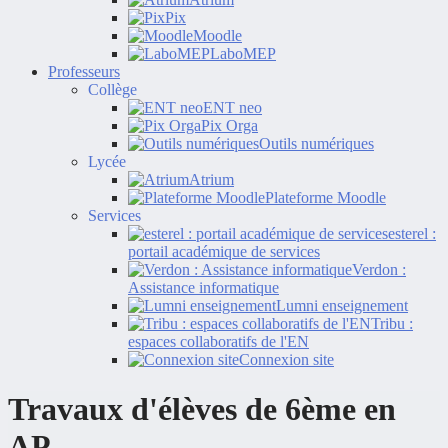
Pix
Moodle
LaboMEP
Professeurs
Collège
ENT neo
Pix Orga
Outils numériques
Lycée
Atrium
Plateforme Moodle
Services
esterel :
portail académique de services
Verdon :
Assistance informatique
Lumni enseignement
Tribu :
espaces collaboratifs de l'EN
Connexion site
Travaux d'élèves de 6ème en
AP