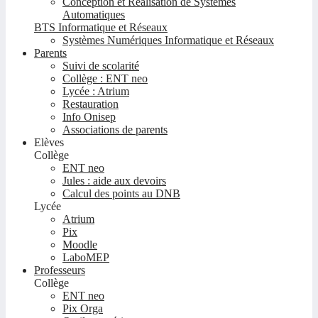
Conception et Réalisation de Systèmes
Automatiques
BTS Informatique et Réseaux
Systèmes Numériques Informatique et Réseaux
Parents
Suivi de scolarité
Collège : ENT neo
Lycée : Atrium
Restauration
Info Onisep
Associations de parents
Elèves
Collège
ENT neo
Jules : aide aux devoirs
Calcul des points au DNB
Lycée
Atrium
Pix
Moodle
LaboMEP
Professeurs
Collège
ENT neo
Pix Orga