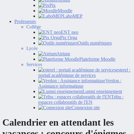
Pix
Moodle
LaboMEP
Professeurs
Collège
ENT neo
Pix Orga
Outils numériques
Lycée
Atrium
Plateforme Moodle
Services
esterel :
portail académique de services
Verdon :
Assistance informatique
Lumni enseignement
Tribu :
espaces collaboratifs de l'EN
Connexion site
Calendrier en attendant les
vacances : concours d'énigmes