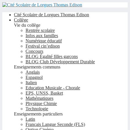
Cité Scolaire de Lorgues Thomas Edison
Collège
Vie du collège
Rentrée scolaire
Infos aux familles
Numérique éducatif
Festival cin’edison
Concours
BLOG Égalité filles garçons
BLOG Club Développement Durable
Enseignements communs
Anglais
Espagnol
Italien
Education Musicale - Chorale
EPS, UNSS, Basket
Mathématiques
Physique Chimie
Technologie
Enseignements particuliers
Latin
Français Langue Seconde (FLS)
Option Cinéma