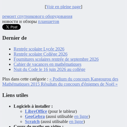
[
Voir en pleine page
]
ремонт спутникового оборудования
новости и обзоры
планшетов
Dernier de
Rentrée scolaire Lycée 2026
Rentrée scolaire Collège 2026
Fournitures scolaires rentrée de septembre 2026
Cahier de vacances en mathématiques
Nuit du Code le 16 juin 2026 au collège
Plus dans cette catégorie :
« Podium du concours Kangourou des
Mathématiques 2015
Résultats du concours d'énigmes de Noël »
Liens utiles
Logiciels à installer :
LibreOffice
(pour le tableur)
GeoGebra
(aussi utilisable
en ligne
)
Scratch
(aussi utilisable
en ligne
)
Cours de maths en vidéo :