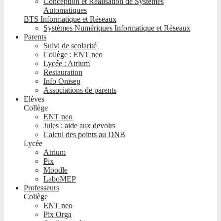
Conception et Réalisation de Systèmes
Automatiques
BTS Informatique et Réseaux
Systèmes Numériques Informatique et Réseaux
Parents
Suivi de scolarité
Collège : ENT neo
Lycée : Atrium
Restauration
Info Onisep
Associations de parents
Elèves
Collège
ENT neo
Jules : aide aux devoirs
Calcul des points au DNB
Lycée
Atrium
Pix
Moodle
LaboMEP
Professeurs
Collège
ENT neo
Pix Orga