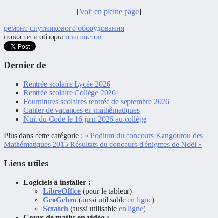
[
Voir en pleine page
]
ремонт спутникового оборудования
новости и обзоры
планшетов
Dernier de
Rentrée scolaire Lycée 2026
Rentrée scolaire Collège 2026
Fournitures scolaires rentrée de septembre 2026
Cahier de vacances en mathématiques
Nuit du Code le 16 juin 2026 au collège
Plus dans cette catégorie :
« Podium du concours Kangourou des
Mathématiques 2015
Résultats du concours d'énigmes de Noël »
Liens utiles
Logiciels à installer :
LibreOffice
(pour le tableur)
GeoGebra
(aussi utilisable
en ligne
)
Scratch
(aussi utilisable
en ligne
)
Cours de maths en vidéo :