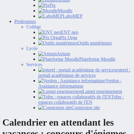
Pix
Moodle
LaboMEP
Professeurs
Collège
ENT neo
Pix Orga
Outils numériques
Lycée
Atrium
Plateforme Moodle
Services
esterel :
portail académique de services
Verdon :
Assistance informatique
Lumni enseignement
Tribu :
espaces collaboratifs de l'EN
Connexion site
Calendrier en attendant les
vacances : concours d'énigmes