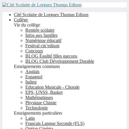
Cité Scolaire de Lorgues Thomas Edison
Collège
Vie du collège
Rentrée scolaire
Infos aux familles
Numérique éducatif
Festival cin’edison
Concours
BLOG Égalité filles garçons
BLOG Club Développement Durable
Enseignements communs
Anglais
Espagnol
Italien
Education Musicale - Chorale
EPS, UNSS, Basket
Mathématiques
Physique Chimie
Technologie
Enseignements particuliers
Latin
Français Langue Seconde (FLS)
Option Cinéma