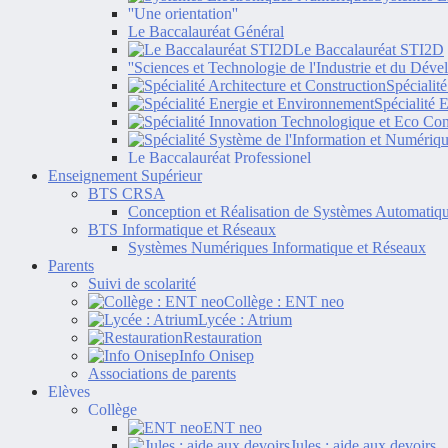
''Une orientation''
Le Baccalauréat Général
Le Baccalauréat STI2D
''Sciences et Technologie de l'Industrie et du Dév
Spécialit
Spécialité 
Le Baccalauréat Professionel
Enseignement Supérieur
BTS CRSA
Conception et Réalisation de Systèmes Automatiq
BTS Informatique et Réseaux
Systèmes Numériques Informatique et Réseaux
Parents
Suivi de scolarité
Collège : ENT neo
Lycée : Atrium
Restauration
Info Onisep
Associations de parents
Elèves
Collège
ENT neo
Jules : aide aux devoirs