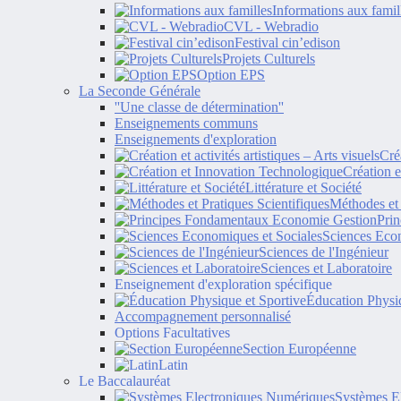
Informations aux famil
CVL - Webradio
Festival cin’edison
Projets Culturels
Option EPS
La Seconde Générale
''Une classe de détermination''
Enseignements communs
Enseignements d'exploration
Créa
Création 
Littérature et Société
Méthodes et 
Pri
Sciences Econ
Sciences de l'Ingénieur
Sciences et Laboratoire
Enseignement d'exploration spécifique
Éducation Physiq
Accompagnement personnalisé
Options Facultatives
Section Européenne
Latin
Le Baccalauréat
Systèmes E