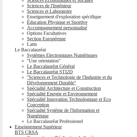
Sciences Economiques et Sociales
Sciences de l'Ingénieur
Sciences et Laboratoire
Enseignement d'exploration spécifique
Éducation Physique et Sportive
Accompagnement personnalisé
Options Facultatives
Section Européenne
Latin
Le Baccalauréat
Systèmes Electroniques Numériques
''Une orientation''
Le Baccalauréat Général
Le Baccalauréat STI2D
''Sciences et Technologie de l'Industrie et du
Développement Durable''
Spécialité Architecture et Construction
Spécialité Energie et Environnement
Spécialité Innovation Technologique et Eco
Conception
Spécialité Système de l'Information et
Numérique
Le Baccalauréat Professionel
Enseignement Supérieur
BTS CRSA