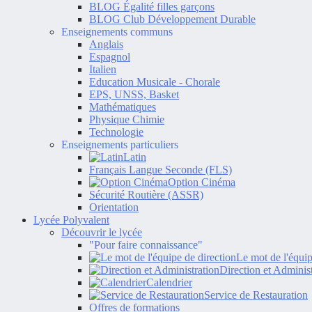
BLOG Égalité filles garçons
BLOG Club Développement Durable
Enseignements communs
Anglais
Espagnol
Italien
Education Musicale - Chorale
EPS, UNSS, Basket
Mathématiques
Physique Chimie
Technologie
Enseignements particuliers
Latin
Français Langue Seconde (FLS)
Option Cinéma
Sécurité Routière (ASSR)
Orientation
Lycée Polyvalent
Découvrir le lycée
"Pour faire connaissance"
Le mot de l'équip
Direction et Administ
Calendrier
Service de Restauration
Offres de formations