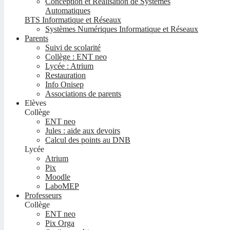
Conception et Réalisation de Systèmes
Automatiques
BTS Informatique et Réseaux
Systèmes Numériques Informatique et Réseaux
Parents
Suivi de scolarité
Collège : ENT neo
Lycée : Atrium
Restauration
Info Onisep
Associations de parents
Elèves
Collège
ENT neo
Jules : aide aux devoirs
Calcul des points au DNB
Lycée
Atrium
Pix
Moodle
LaboMEP
Professeurs
Collège
ENT neo
Pix Orga