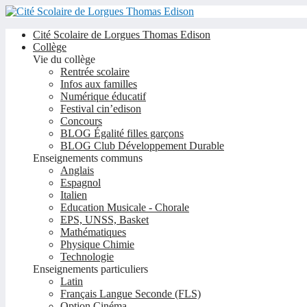
Cité Scolaire de Lorgues Thomas Edison
Collège
Vie du collège
Rentrée scolaire
Infos aux familles
Numérique éducatif
Festival cin’edison
Concours
BLOG Égalité filles garçons
BLOG Club Développement Durable
Enseignements communs
Anglais
Espagnol
Italien
Education Musicale - Chorale
EPS, UNSS, Basket
Mathématiques
Physique Chimie
Technologie
Enseignements particuliers
Latin
Français Langue Seconde (FLS)
Option Cinéma