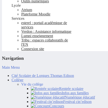
Outils numériques
Lycée
Atrium
Plateforme Moodle
Services
esterel : portail académique de
services
Verdon : Assistance informatique
Lumni enseignement
Tribu : espaces collaboratifs de
l'EN
Connexion site
Navigation
Main Menu
Cité Scolaire de Lorgues Thomas Edison
Collège
Vie du collège
Rentrée scolaire
Infos aux familles
Numérique éducatif
Festival cin’edison
Concours