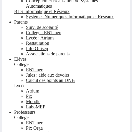
Conception et Réalisation de Systèmes
Automatiques
BTS Informatique et Réseaux
Systèmes Numériques Informatique et Réseaux
Parents
Suivi de scolarité
Collège : ENT neo
Lycée : Atrium
Restauration
Info Onisep
Associations de parents
Elèves
Collège
ENT neo
Jules : aide aux devoirs
Calcul des points au DNB
Lycée
Atrium
Pix
Moodle
LaboMEP
Professeurs
Collège
ENT neo
Pix Orga