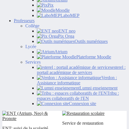
Pix
Moodle
LaboMEP
Professeurs
Collège
ENT neo
Pix Orga
Outils numériques
Lycée
Atrium
Plateforme Moodle
Services
esterel :
portail académique de services
Verdon :
Assistance informatique
Lumni enseignement
Tribu :
espaces collaboratifs de l'EN
Connexion site
Service de restauration
ENT: suivi de la scolarité