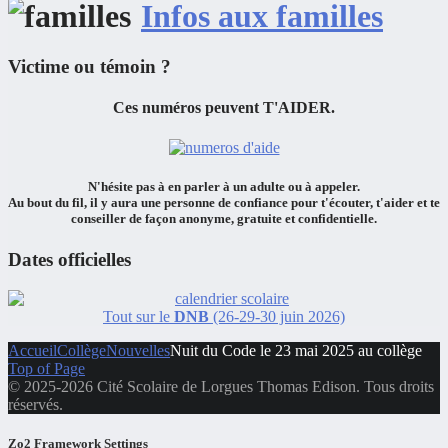
Infos aux familles
Victime ou témoin ?
Ces numéros peuvent
T'AIDER.
N'hésite pas à en
parler à un adulte ou à appeler.
Au bout du fil, il y aura
une personne de confiance
pour
t'écouter
,
t'aider
et
te
conseiller
de façon
anonyme, gratuite et confidentielle.
Dates officielles
Tout sur le
DNB
(26-29-30 juin 2026)
Accueil
Collège
Nouvelles
Nuit du Code le 23 mai 2025 au collège
Top of Page
© 2025-2026 Cité Scolaire de Lorgues Thomas Edison. Tous droits
réservés.
Zo2 Framework Settings