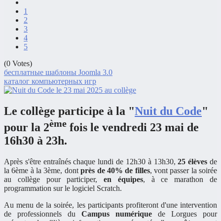
1
2
3
4
5
(0 Votes)
бесплатные шаблоны Joomla 3.0
каталог компьютерных игр
Le collège participe à la "
Nuit du Code
"
ème
pour la 2
fois le
vendredi 23 mai
de
16h30 à 23h
.
Après s'être entraînés chaque lundi de 12h30 à 13h30,
25 élèves
de
la 6ème à la 3ème, dont
près de 40% de filles
, vont passer la soirée
au collège pour participer,
en équipes
, à ce marathon de
programmation sur le logiciel Scratch.
Au menu de la soirée, les participants profiteront d'une intervention
de professionnels du
Campus numérique
de Lorgues pour