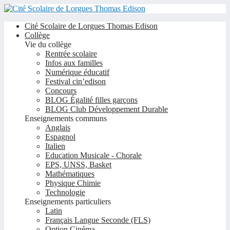
Cité Scolaire de Lorgues Thomas Edison
Collège
Vie du collège
Rentrée scolaire
Infos aux familles
Numérique éducatif
Festival cin’edison
Concours
BLOG Égalité filles garçons
BLOG Club Développement Durable
Enseignements communs
Anglais
Espagnol
Italien
Education Musicale - Chorale
EPS, UNSS, Basket
Mathématiques
Physique Chimie
Technologie
Enseignements particuliers
Latin
Français Langue Seconde (FLS)
Option Cinéma