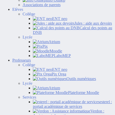
Info Onisep
Associations de parents
Elèves
Collège
ENT neo
Jules : aide aux devoirs
Calcul des points au
DNB
Lycée
Atrium
Pix
Moodle
LaboMEP
Professeurs
Collège
ENT neo
Pix Orga
Outils numériques
Lycée
Atrium
Plateforme Moodle
Services
esterel :
portail académique de services
Verdon :