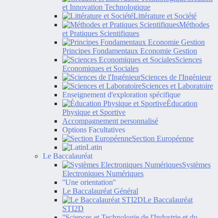
et Innovation Technologique
Littérature et Société
Méthodes
et Pratiques Scientifiques
Principes Fondamentaux Economie Gestion
Sciences
Economiques et Sociales
Sciences de l'Ingénieur
Sciences et Laboratoire
Enseignement d'exploration spécifique
Éducation
Physique et Sportive
Accompagnement personnalisé
Options Facultatives
Section Européenne
Latin
Le Baccalauréat
Systèmes
Electroniques Numériques
''Une orientation''
Le Baccalauréat Général
Le Baccalauréat
STI2D
''Sciences et Technologie de l'Industrie et du