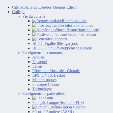
Cité Scolaire de Lorgues Thomas Edison
Collège
Vie du collège
Rentrée scolaire
Infos aux familles
Numérique éducatif
Festival cin’edison
Concours
BLOG Égalité filles garçons
BLOG Club Développement Durable
Enseignements communs
Anglais
Espagnol
Italien
Education Musicale - Chorale
EPS, UNSS, Basket
Mathématiques
Physique Chimie
Technologie
Enseignements particuliers
Latin
Français Langue Seconde (FLS)
Option Cinéma
Sécurité Routière (ASSR)