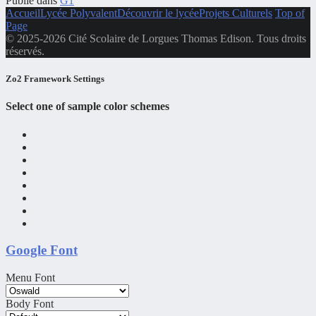
Publié dans
G1
Accueil
Lycée Polyvalent
Découvrir le lycée
Projets Culturels
Top of
Page
© 2025-2026 Cité Scolaire de Lorgues Thomas Edison. Tous droits
réservés.
Zo2 Framework Settings
Select one of sample color schemes
Google Font
Menu Font
Body Font