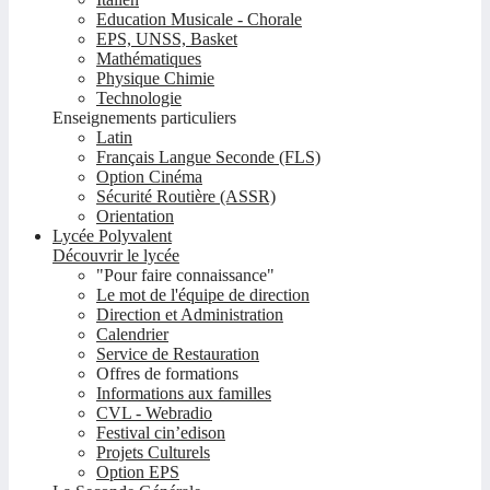
Education Musicale - Chorale
EPS, UNSS, Basket
Mathématiques
Physique Chimie
Technologie
Enseignements particuliers
Latin
Français Langue Seconde (FLS)
Option Cinéma
Sécurité Routière (ASSR)
Orientation
Lycée Polyvalent
Découvrir le lycée
"Pour faire connaissance"
Le mot de l'équipe de direction
Direction et Administration
Calendrier
Service de Restauration
Offres de formations
Informations aux familles
CVL - Webradio
Festival cin’edison
Projets Culturels
Option EPS