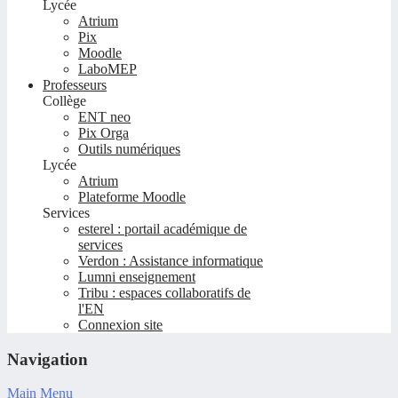
Lycée
Atrium
Pix
Moodle
LaboMEP
Professeurs
Collège
ENT neo
Pix Orga
Outils numériques
Lycée
Atrium
Plateforme Moodle
Services
esterel : portail académique de
services
Verdon : Assistance informatique
Lumni enseignement
Tribu : espaces collaboratifs de
l'EN
Connexion site
Navigation
Main Menu